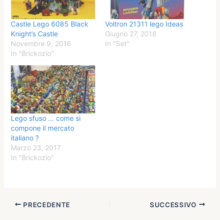
Castle Lego 6085 Black
Voltron 21311 lego Ideas
Knight’s Castle
Giugno 27, 2018
Novembre 9, 2016
In "Set"
In "Brickozio"
Lego sfuso … come si
compone il mercato
italiano ?
Marzo 23, 2017
In "Brickozio"
PRECEDENTE
SUCCESSIVO