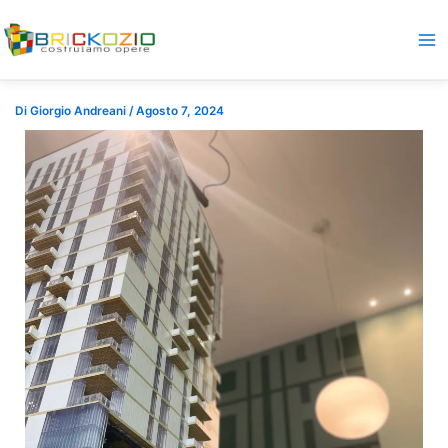
Vai
al
contenuto
Di
Giorgio Andreani
/
Agosto 7, 2024