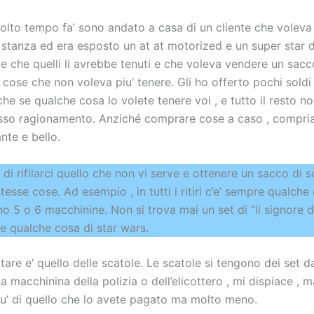
lto tempo fa’ sono andato a casa di un cliente che voleva
a stanza ed era esposto un at at motorized e un super star 
nte che quelli li avrebbe tenuti e che voleva vendere un sac
re cose che non voleva piu’ tenere. Gli ho offerto pochi soldi 
 che se qualche cosa lo volete tenere voi , e tutto il resto n
stesso ragionamento. Anziché comprare cose a caso , compri
nte e bello.
i rifilarci quello che non vi serve e ottenere un sacco di so
 stesse cose. Ad esempio , in tutti i ritiri c’e’ sempre qualch
no 5 o 6 macchinine. Non si trova mai un set di “il signore deg
e qualche cosa di star wars.
tare e’ quello delle scatole. Le scatole si tengono dei set d
la macchinina della polizia o dell’elicottero , mi dispiace ,
iu’ di quello che lo avete pagato ma molto meno.