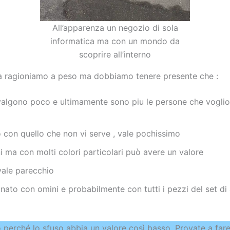
All’apparenza un negozio di sola
informatica ma con un mondo da
scoprire all’interno
 la ragioniamo a peso ma dobbiamo tenere presente che :
valgono poco e ultimamente sono piu le persone che vogli
 con quello che non vi serve , vale pochissimo
 ma con molti colori particolari può avere un valore
vale parecchio
nato con omini e probabilmente con tutti i pezzi del set d
perché lo sfuso abbia un valore così basso. Provate a far