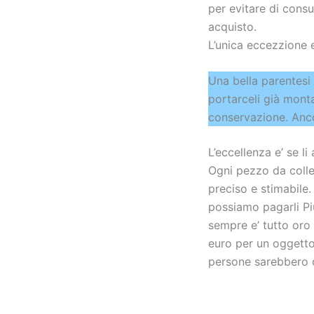
per evitare di consu
acquisto.
L’unica eccezzione e
Una bella parentesi 
portarceli già monta
conservazione. Anco
L’eccellenza e’ se li 
Ogni pezzo da collez
preciso e stimabile
possiamo pagarli Piu
sempre e’ tutto oro
euro per un oggetto 
persone sarebbero d