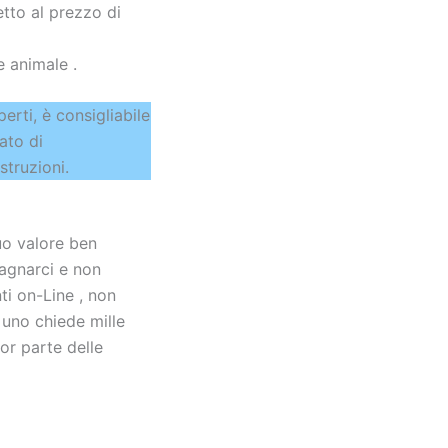
etto al prezzo di
e animale .
erti, è consigliabile
ato di
struzioni.
suo valore ben
dagnarci e non
ti on-Line , non
 uno chiede mille
or parte delle