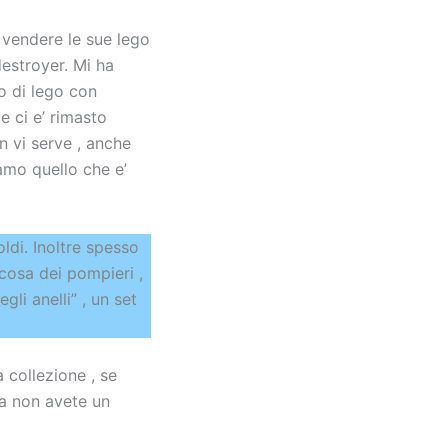
 vendere le sue lego
destroyer. Mi ha
co di lego con
e ci e’ rimasto
on vi serve , anche
amo quello che e’
ldi. Inoltre spesso
e cosa dei pompieri ,
li anelli” , un set
a collezione , se
 ma non avete un