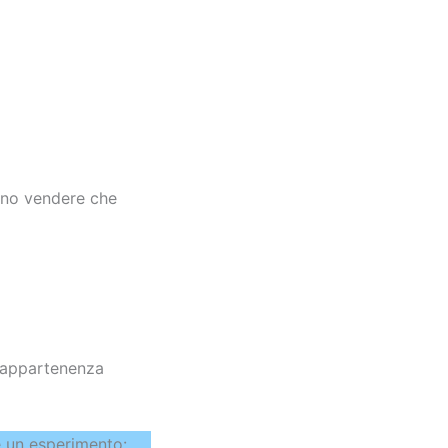
ono vendere che
i appartenenza
e un esperimento: