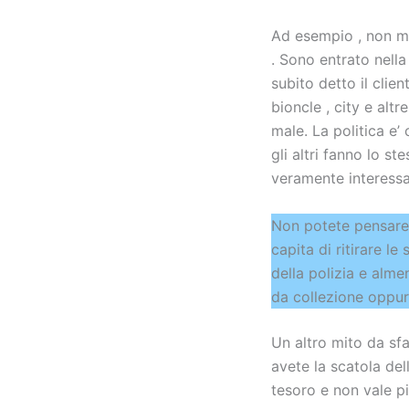
Ad esempio , non mo
. Sono entrato nell
subito detto il clie
bioncle , city e alt
male. La politica e’
gli altri fanno lo 
veramente interessa
Non potete pensare d
capita di ritirare le
della polizia e alme
da collezione oppur
Un altro mito da sfa
avete la scatola del
tesoro e non vale p