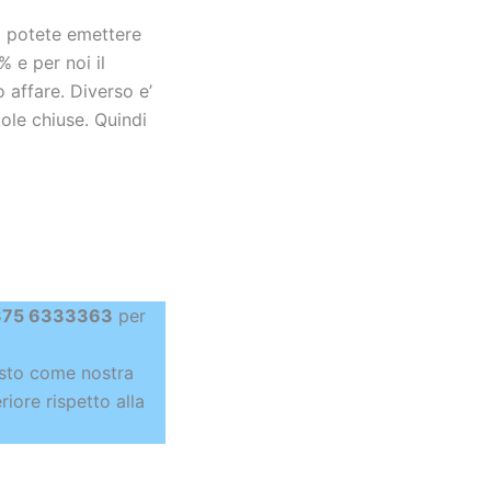
ci potete emettere
% e per noi il
 affare. Diverso e’
ole chiuse. Quindi
75 6333363
per
usto come nostra
riore rispetto alla