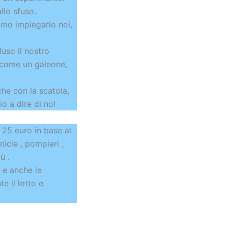
llo sfuso.
amo impiegarlo noi,
luso il nostro
 come un galeone,
che con la scatola,
o a dire di no!
25 euro in base al
icle , pompieri ,
ù .
i e anche le
e il lotto e