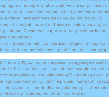
mpiegate a ricomporre tutti i vostri vecchi set partendo da
, che siamo principalmente commercianti, quel tempo dobbi
 si riflette inevitabilmente sul valore del set ricostruito.
 come set completi, potreste ottenere un valore più alto, esc
i guadagno. Questo vale soprattutto per pezzi particolari,
pace o set vintage.
Classic Space completi, con istruzioni originali o magari an
irete a ottenere un bel ricavo… perché non riusciamo propri
3/14 euro al Kg con punte che possono raggiungere anche i 
 lotto. Per intenderci , se ci portate uno scatolone con bion
rico probabilmente ve lo valutiamo 4/5 euro al kg non di pi
di lego star wars con gli omini e probabilmente tutti i pezz
ssiamo ragionare in modo diverso valutando piu’ attentament
a cifra che puo’ andare dai 20 ai 30 euro al kg.