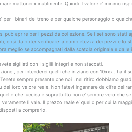
mare mattoncini inutilmente. Quindi il valore e’ minimo risp
’ per i binari del treno e per qualche personaggio o qualch
si può aprire per i pezzi da collezione. Se i set sono stati ap
ti, così da poter verificare la completezza dei pezzi e lo st
ra meglio se accompagnati dalla scatola originale e dalle i
avete sigillati con i sigilli integri e non staccati.
ione , per intenderci quelli che iniziano con 10xxx , ha il 
. Tenete sempre presente che noi , nel ritiro dobbiamo gua
 del loro valore reale. Non fatevi ingannare da cifre deliran
 quello che luccica e soprattutto non e’ sempre vero che se
veramente li vale. Il prezzo reale e’ quello per cui la maggi
isposti a comprarlo.