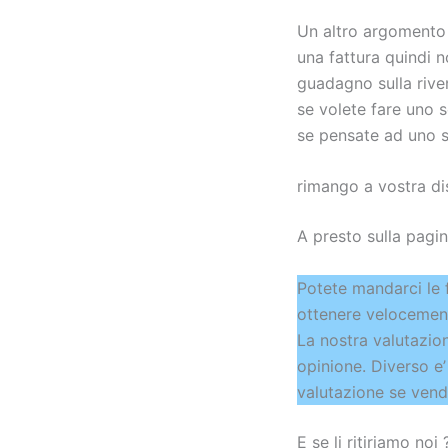
Un altro argomento e
una fattura quindi n
guadagno sulla rive
se volete fare uno 
se pensate ad uno s
rimango a vostra dis
A presto sulla pagin
Potete mandarci le 
ottenere velocement
La nostra valutazio
opinione. Diverso e’
valutazione se vend
E se li ritiriamo noi 