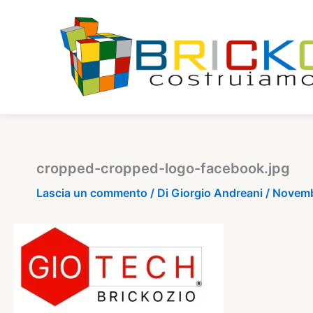
Vai
al
contenuto
cropped-cropped-logo-facebook.jpg
Lascia un commento
/ Di
Giorgio Andreani
/
Novemb