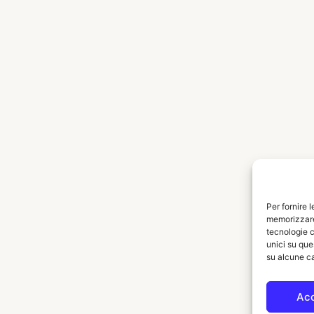
Per fornire 
memorizzare 
tecnologie c
unici su que
su alcune ca
Ac