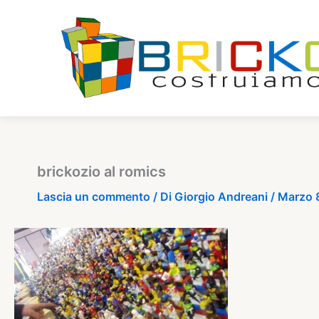
Vai
al
contenuto
brickozio al romics
Lascia un commento
/ Di
Giorgio Andreani
/
Marzo 