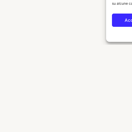
su alcune ca
Ac
ESPLORA
Opere
9.
Biografia
ro store.
Franchising
)