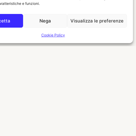
ratteristiche e funzioni.
cetta
Nega
Visualizza le preferenze
Cookie Policy
LO SHOP
Store LEGO
Acquista
Vendi la tua collezione
Canale YouTube