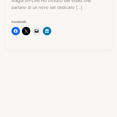
magia on-Line Ho trovato dei video che
parlano di un novo set dedicato […]
Condividi: