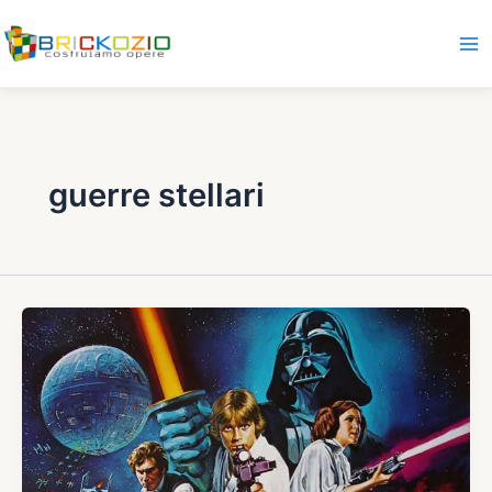
Vai
al
contenuto
guerre stellari