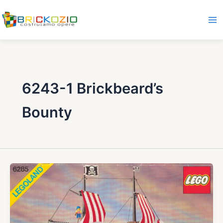
Vai
al
contenuto
6243-1 Brickbeard’s
Bounty