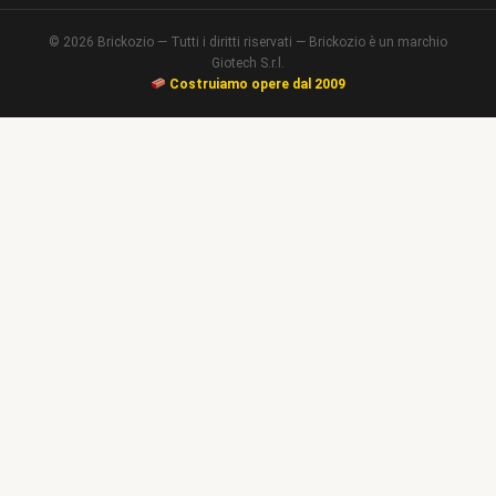
© 2026 Brickozio — Tutti i diritti riservati — Brickozio è un marchio
Giotech S.r.l.
Costruiamo opere dal 2009