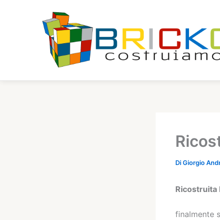
Vai
al
contenuto
Ricos
Di
Giorgio And
Ricostruita
finalmente 