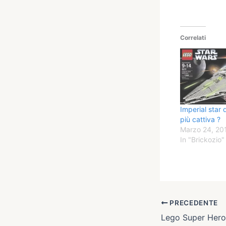
Correlati
Imperial star 
più cattiva ?
Marzo 24, 20
In "Brickozio"
PRECEDENTE