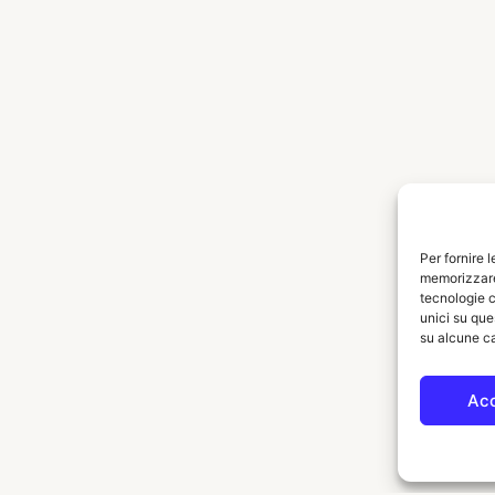
Per fornire 
memorizzare 
tecnologie c
unici su que
su alcune ca
Ac