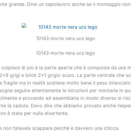
ente grande. Direi un capolavoro anche se il montaggio non
10143 morte nera ucs lego
10143 morte nera ucs lego
 colpisce di più è la parte aperta che è composta da una m
2×8 grigi e brick 2×1 grigio scuro. La parte centrale che sos
 fragile ma in realtà sostiene molto bene il peso bilanciato 
isogna seguire attentamente le istruzioni per montarla in qu
acilmente e provando ad assemblarla in modo diverso si risc
te la caduta. Devo dire che abbiamo provato anche l’esper
on è stata per nulla divertente.
te non fatevela scappare perchè è davvero una chicca.