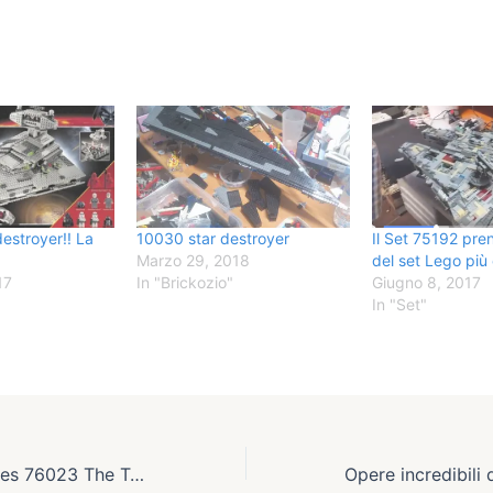
destroyer!! La
10030 star destroyer
Il Set 75192 pren
Marzo 29, 2018
del set Lego più
17
In "Brickozio"
Giugno 8, 2017
In "Set"
Lego Super Heroes 76023 The Tumbler