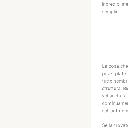
incredibilm
semplice.
La cosa che
pezzi plate 
tutto sembra
struttura. B
sbilancia f
continuamen
schianto e n
Se la trova